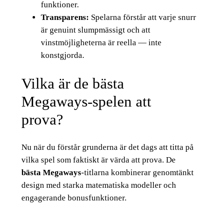
funktioner.
Transparens:
Spelarna förstår att varje snurr
är genuint slumpmässigt och att
vinstmöjligheterna är reella — inte
konstgjorda.
Vilka är de bästa
Megaways-spelen att
prova?
Nu när du förstår grunderna är det dags att titta på
vilka spel som faktiskt är värda att prova. De
bästa Megaways
-titlarna kombinerar genomtänkt
design med starka matematiska modeller och
engagerande bonusfunktioner.