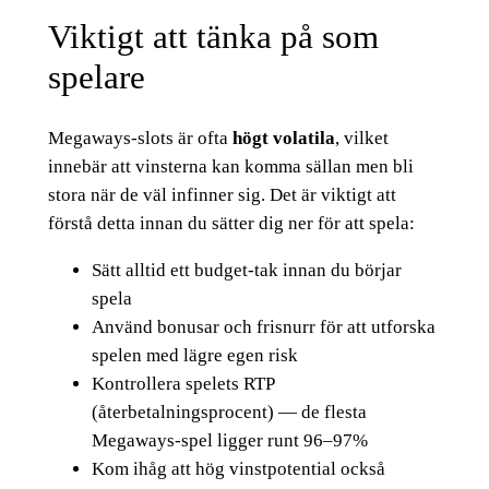
Viktigt att tänka på som
spelare
Megaways-slots är ofta
högt volatila
, vilket
innebär att vinsterna kan komma sällan men bli
stora när de väl infinner sig. Det är viktigt att
förstå detta innan du sätter dig ner för att spela:
Sätt alltid ett budget-tak innan du börjar
spela
Använd bonusar och frisnurr för att utforska
spelen med lägre egen risk
Kontrollera spelets RTP
(återbetalningsprocent) — de flesta
Megaways-spel ligger runt 96–97%
Kom ihåg att hög vinstpotential också