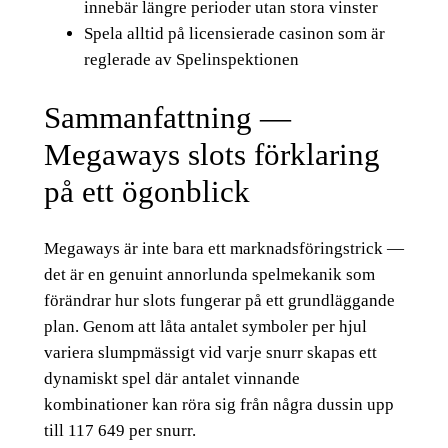
innebär längre perioder utan stora vinster
Spela alltid på licensierade casinon som är
reglerade av Spelinspektionen
Sammanfattning —
Megaways slots förklaring
på ett ögonblick
Megaways är inte bara ett marknadsföringstrick —
det är en genuint annorlunda spelmekanik som
förändrar hur slots fungerar på ett grundläggande
plan. Genom att låta antalet symboler per hjul
variera slumpmässigt vid varje snurr skapas ett
dynamiskt spel där antalet vinnande
kombinationer kan röra sig från några dussin upp
till 117 649 per snurr.