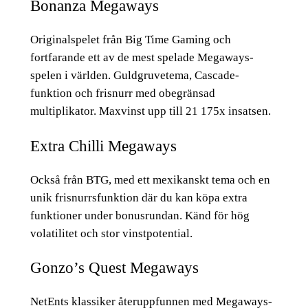
Bonanza Megaways
Originalspelet från Big Time Gaming och
fortfarande ett av de mest spelade Megaways-
spelen i världen. Guldgruvetema, Cascade-
funktion och frisnurr med obegränsad
multiplikator. Maxvinst upp till 21 175x insatsen.
Extra Chilli Megaways
Också från BTG, med ett mexikanskt tema och en
unik frisnurrsfunktion där du kan köpa extra
funktioner under bonusrundan. Känd för hög
volatilitet och stor vinstpotential.
Gonzo’s Quest Megaways
NetEnts klassiker återuppfunnen med Megaways-