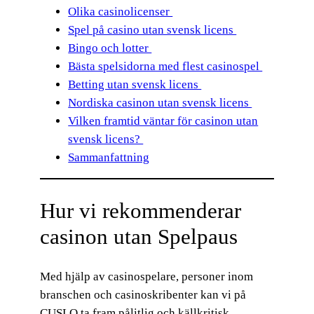
Olika casinolicenser
Spel på casino utan svensk licens
Bingo och lotter
Bästa spelsidorna med flest casinospel
Betting utan svensk licens
Nordiska casinon utan svensk licens
Vilken framtid väntar för casinon utan
svensk licens?
Sammanfattning
Hur vi rekommenderar
casinon utan Spelpaus
Med hjälp av casinospelare, personer inom
branschen och casinoskribenter kan vi på
CUSLO ta fram pålitlig och källkritisk