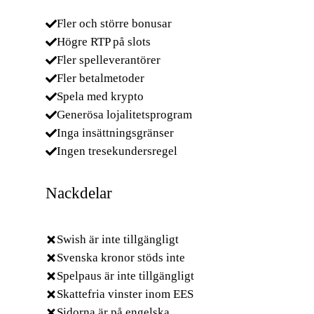
Fler och större bonusar
Högre RTP på slots
Fler spelleverantörer
Fler betalmetoder
Spela med krypto
Generösa lojalitetsprogram
Inga insättningsgränser
Ingen tresekundersregel
Nackdelar
Swish är inte tillgängligt
Svenska kronor stöds inte
Spelpaus är inte tillgängligt
Skattefria vinster inom EES
Sidorna är på engelska