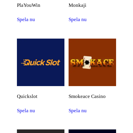
PlaYouWin
Monkaji
Spela nu
Spela nu
Quickslot
Smokeace Casino
Spela nu
Spela nu