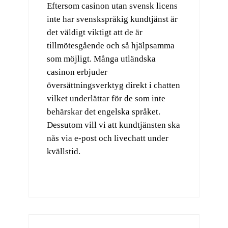
Eftersom casinon utan svensk licens
inte har svenskspråkig kundtjänst är
det väldigt viktigt att de är
tillmötesgående och så hjälpsamma
som möjligt. Många utländska
casinon erbjuder
översättningsverktyg direkt i chatten
vilket underlättar för de som inte
behärskar det engelska språket.
Dessutom vill vi att kundtjänsten ska
nås via e-post och livechatt under
kvällstid.