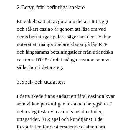
2.Betyg från befintliga spelare
Ett enkelt sätt att avgöra om det är ett tryggt
och säkert casino är genom att läsa om vad
deras befintliga spelare säger om dem. Vi har
noterat att många spelare klagar på låg RTP
och långsamma betalningstider från utländska
casinon. Därför är det många casinon som vi
sållar bort i detta steg.
3.Spel- och uttagstest
I detta skede finns endast ett fåtal casinon kvar
som vi kan personligen testa och betygsätta. I
detta steg testar vi casinots betalmetoder,
uttagstider, RTP, spel och kundtjänst. I de
flesta fallen får de återstående casinon bra