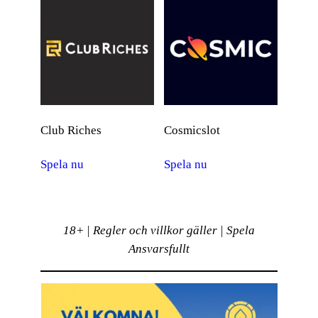
Club Riches
Cosmicslot
Spela nu
Spela nu
18+ | Regler och villkor gäller | Spela
Ansvarsfullt