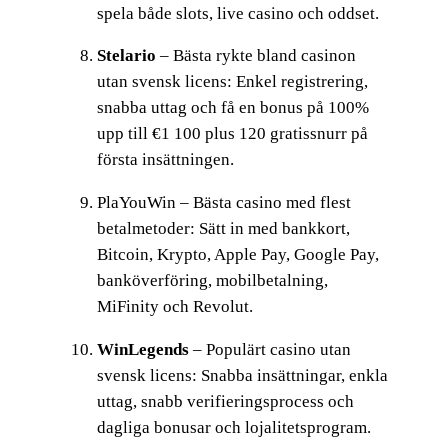
spela både slots, live casino och oddset.
Stelario
– Bästa rykte bland casinon
utan svensk licens: Enkel registrering,
snabba uttag och få en bonus på 100%
upp till €1 100 plus 120 gratissnurr på
första insättningen.
PlaYouWin – Bästa casino med flest
betalmetoder: Sätt in med bankkort,
Bitcoin, Krypto, Apple Pay, Google Pay,
banköverföring, mobilbetalning,
MiFinity och Revolut.
WinLegends
– Populärt casino utan
svensk licens: Snabba insättningar, enkla
uttag, snabb verifieringsprocess och
dagliga bonusar och lojalitetsprogram.