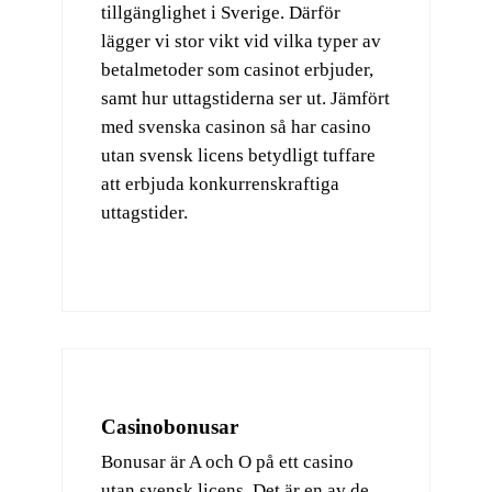
tillgänglighet i Sverige. Därför
lägger vi stor vikt vid vilka typer av
betalmetoder som casinot erbjuder,
samt hur uttagstiderna ser ut. Jämfört
med svenska casinon så har casino
utan svensk licens betydligt tuffare
att erbjuda konkurrenskraftiga
uttagstider.
Casinobonusar
Bonusar är A och O på ett casino
utan svensk licens. Det är en av de