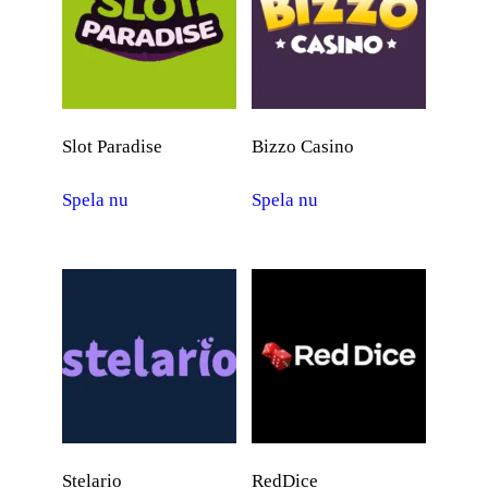
Slot Paradise
Bizzo Casino
Spela nu
Spela nu
Stelario
RedDice