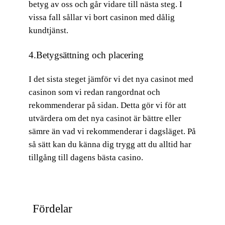
betyg av oss och går vidare till nästa steg. I
vissa fall sållar vi bort casinon med dålig
kundtjänst.
4.Betygsättning och placering
I det sista steget jämför vi det nya casinot med
casinon som vi redan rangordnat och
rekommenderar på sidan. Detta gör vi för att
utvärdera om det nya casinot är bättre eller
sämre än vad vi rekommenderar i dagsläget. På
så sätt kan du känna dig trygg att du alltid har
tillgång till dagens bästa casino.
Fördelar