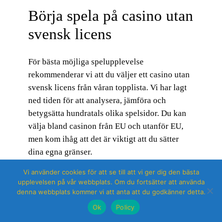
Börja spela på casino utan
svensk licens
För bästa möjliga spelupplevelse
rekommenderar vi att du väljer ett casino utan
svensk licens från våran topplista. Vi har lagt
ned tiden för att analysera, jämföra och
betygsätta hundratals olika spelsidor. Du kan
välja bland casinon från EU och utanför EU,
men kom ihåg att det är viktigt att du sätter
dina egna gränser.
Vi använder cookies för att se till att vi ger dig den bästa
Casinon utan Spelpaus och svensk licens
upplevelsen på vår webbplats. Om du fortsätter att använda
erbjuder inte samma typ av säkerhet som
denna webbplats kommer vi att anta att du godkänner detta.
svenska casinon. Det ligger ett större ansvar
Ok
Policy
på dig som spelare för att se till att ditt