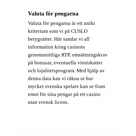
Valuta för pengarna
Valuta för pengarna är ett unikt
kriterium som vi på CUSLO
betygsätter. Här samlar vi all
information kring casinots
genomsnittliga RTP, omsättningskrav
på bonusar, eventuella vinstskatter
och lojalitetsprogram. Med hjälp av
denna data kan vi räkna ut hur
mycket svenska spelare kan se fram
emot för sina pengar på ett casino
utan svensk licens.