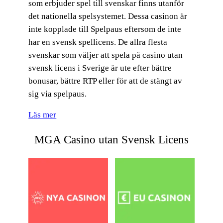
som erbjuder spel till svenskar finns utanför
det nationella spelsystemet. Dessa casinon är
inte kopplade till Spelpaus eftersom de inte
har en svensk spellicens. De allra flesta
svenskar som väljer att spela på casino utan
svensk licens i Sverige är ute efter bättre
bonusar, bättre RTP eller för att de stängt av
sig via spelpaus.
Läs mer
MGA Casino utan Svensk Licens