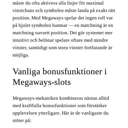
måste du ofta aktivera alla linjer för maximal
vinstchans och symbolen måste landa på exakt rätt
position. Med Megaways spelar det ingen roll var
på hjulet symbolen hamnar — en matchning är en
matchning oavsett position. Det gör systemet mer
intuitivt och belönar spelare oftare med mindre
vinster, samtidigt som stora vinster fortfarande är
möjliga.
Vanliga bonusfunktioner i
Megaways-slots
Megaways-mekaniken kombineras nästan alltid
med kraftfulla bonusfunktioner som förstärker
upplevelsen ytterligare. Här är de vanligaste du
stöter på: