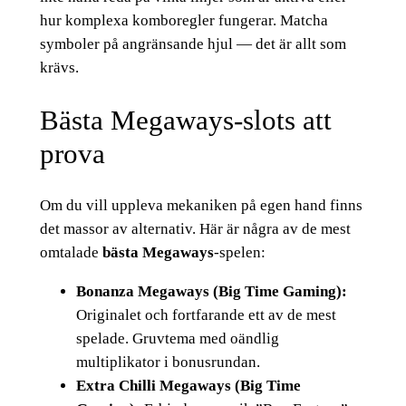
hur komplexa komboregler fungerar. Matcha
symboler på angränsande hjul — det är allt som
krävs.
Bästa Megaways-slots att
prova
Om du vill uppleva mekaniken på egen hand finns
det massor av alternativ. Här är några av de mest
omtalade
bästa Megaways
-spelen:
Bonanza Megaways (Big Time Gaming):
Originalet och fortfarande ett av de mest
spelade. Gruvtema med oändlig
multiplikator i bonusrundan.
Extra Chilli Megaways (Big Time