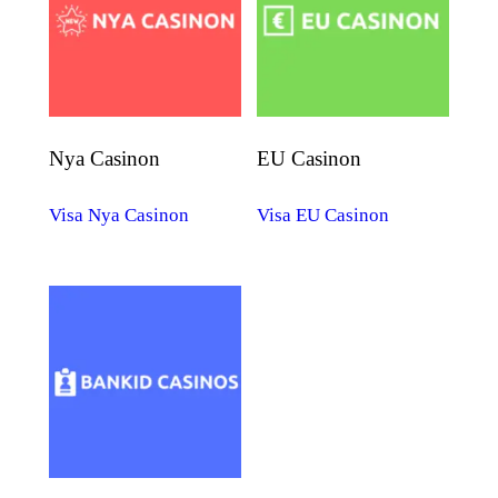
Nya Casinon
EU Casinon
Visa Nya Casinon
Visa EU Casinon