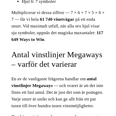
Hjul 6: 7 symboler
Multiplicerar vi dessa siffror — 7 × 6 × 7 × 5 × 6 ×
7 — får vi hela
61 740 vinstvägar
på ett enda
snurr. Vid maximalt utfall, när alla sex hjul visar
sju symboler, uppnås det magiska maxantalet:
117
649 Ways to Win
.
Antal vinstlinjer Megaways
– varför det varierar
En av de vanligaste frågorna handlar om
antal
vinstlinjer Megaways
— och svaret är att det inte
finns ett fast antal. Det är just det som är poängen.
Varje snurr är unikt och kan ge allt från ett par
tusen till över hundra tusen vinstmöjligheter.