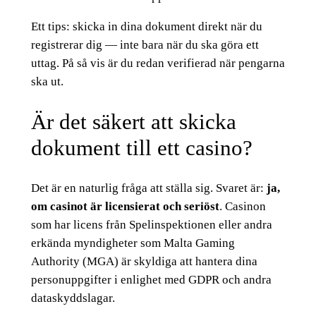
Ett tips: skicka in dina dokument direkt när du
registrerar dig — inte bara när du ska göra ett
uttag. På så vis är du redan verifierad när pengarna
ska ut.
Är det säkert att skicka
dokument till ett casino?
Det är en naturlig fråga att ställa sig. Svaret är:
ja,
om casinot är licensierat och seriöst
. Casinon
som har licens från Spelinspektionen eller andra
erkända myndigheter som Malta Gaming
Authority (MGA) är skyldiga att hantera dina
personuppgifter i enlighet med GDPR och andra
dataskyddslagar.