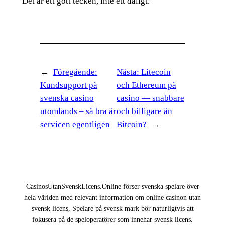
Det är ett gott tecken, inte ett dåligt.
←
Föregående:
Nästa:
Litecoin
Kundsupport på
och Ethereum på
svenska casino
casino — snabbare
utomlands – så bra är
och billigare än
servicen egentligen
Bitcoin?
→
CasinosUtanSvenskLicens.Online förser svenska spelare över
hela världen med relevant information om online casinon utan
svensk licens, Spelare på svensk mark bör naturligtvis att
fokusera på de speloperatörer som innehar svensk licens.