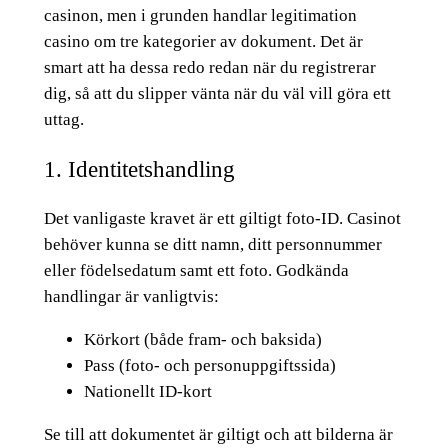
casinon, men i grunden handlar legitimation
casino om tre kategorier av dokument. Det är
smart att ha dessa redo redan när du registrerar
dig, så att du slipper vänta när du väl vill göra ett
uttag.
1. Identitetshandling
Det vanligaste kravet är ett giltigt foto-ID. Casinot
behöver kunna se ditt namn, ditt personnummer
eller födelsedatum samt ett foto. Godkända
handlingar är vanligtvis:
Körkort (både fram- och baksida)
Pass (foto- och personuppgiftssida)
Nationellt ID-kort
Se till att dokumentet är giltigt och att bilderna är