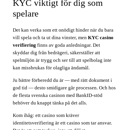
KYC viktigt för dig som
spelare
Det kan verka som ett onödigt hinder när du bara
vill spela och ta ut dina vinster, men
KYC casino
verifiering
finns av goda anledningar. Det
skyddar dig från bedrägeri, säkerställer att
spelmiljön är trygg och ser till att spelbolag inte
kan missbrukas för olagliga ändamål.
Ju bättre förberedd du är — med rätt dokument i
god tid — desto smidigare går processen. Och hos
de flesta svenska casinon med BankID-stöd
behöver du knappt tänka på det alls.
Kom ihåg: ett casino som kräver
identitetsverifiering är ett casino som tar ansvar.