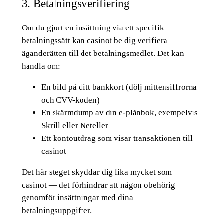
3. Betalningsverifiering
Om du gjort en insättning via ett specifikt
betalningssätt kan casinot be dig verifiera
äganderätten till det betalningsmedlet. Det kan
handla om:
En bild på ditt bankkort (dölj mittensiffrorna
och CVV-koden)
En skärmdump av din e-plånbok, exempelvis
Skrill eller Neteller
Ett kontoutdrag som visar transaktionen till
casinot
Det här steget skyddar dig lika mycket som
casinot — det förhindrar att någon obehörig
genomför insättningar med dina
betalningsuppgifter.