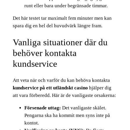
runt eller bara under begränsade timmar.
Det här testet tar maximalt fem minuter men kan
spara dig en hel del huvudvärk längre fram.
Vanliga situationer där du
behöver kontakta
kundservice
Att veta när och varför du kan behöva kontakta
kundservice på ett utländskt casino
hjälper dig
att vara förberedd. Här är de vanligaste orsakerna:
Försenade uttag:
Det vanligaste skälet.
Pengarna ska ha kommit men syns inte på
kontot.