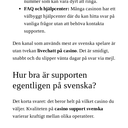
nummer som kan vara dyrt att ringa.
FAQ och hjälpcenter:
Många casinon har ett
välbyggt hjälpcenter där du kan hitta svar på
vanliga frågor utan att behöva kontakta
supporten.
Den kanal som används mest av svenska spelare är
utan tvekan
livechatt på casino
. Det är smidigt,
snabbt och du slipper vänta dagar på svar via mejl.
Hur bra är supporten
egentligen på svenska?
Det korta svaret: det beror helt på vilket casino du
väljer. Kvaliteten på
casino support svenska
varierar kraftigt mellan olika operatörer.