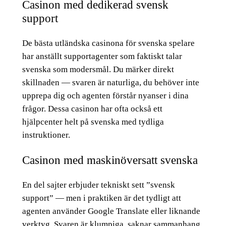
Casinon med dedikerad svensk
support
De bästa utländska casinona för svenska spelare
har anställt supportagenter som faktiskt talar
svenska som modersmål. Du märker direkt
skillnaden — svaren är naturliga, du behöver inte
upprepa dig och agenten förstår nyanser i dina
frågor. Dessa casinon har ofta också ett
hjälpcenter helt på svenska med tydliga
instruktioner.
Casinon med maskinöversatt svenska
En del sajter erbjuder tekniskt sett ”svensk
support” — men i praktiken är det tydligt att
agenten använder Google Translate eller liknande
verktyg. Svaren är klumpiga, saknar sammanhang