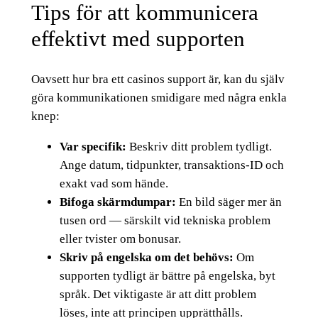
Tips för att kommunicera
effektivt med supporten
Oavsett hur bra ett casinos support är, kan du själv
göra kommunikationen smidigare med några enkla
knep:
Var specifik:
Beskriv ditt problem tydligt.
Ange datum, tidpunkter, transaktions-ID och
exakt vad som hände.
Bifoga skärmdumpar:
En bild säger mer än
tusen ord — särskilt vid tekniska problem
eller tvister om bonusar.
Skriv på engelska om det behövs:
Om
supporten tydligt är bättre på engelska, byt
språk. Det viktigaste är att ditt problem
löses, inte att principen upprätthålls.