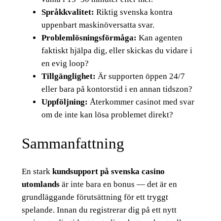
Språkkvalitet:
Riktig svenska kontra
uppenbart maskinöversatta svar.
Problemlösningsförmåga:
Kan agenten
faktiskt hjälpa dig, eller skickas du vidare i
en evig loop?
Tillgänglighet:
Är supporten öppen 24/7
eller bara på kontorstid i en annan tidszon?
Uppföljning:
Återkommer casinot med svar
om de inte kan lösa problemet direkt?
Sammanfattning
En stark
kundsupport på svenska casino
utomlands
är inte bara en bonus — det är en
grundläggande förutsättning för ett tryggt
spelande. Innan du registrerar dig på ett nytt