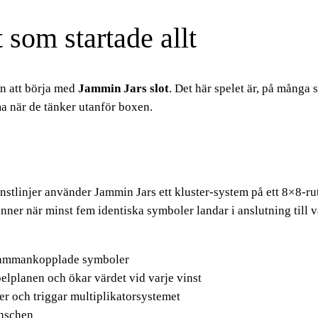
 som startade allt
n att börja med
Jammin Jars slot
. Det här spelet är, på många
 när de tänker utanför boxen.
instlinjer använder Jammin Jars ett kluster-system på ett 8×8-rutn
vinner när minst fem identiska symboler landar i anslutning till va
 sammankopplade symboler
elplanen och ökar värdet vid varje vinst
er och triggar multiplikatorsystemet
anschen