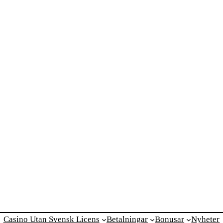
Casino Utan Svensk Licens
Betalningar
Bonusar
Nyheter