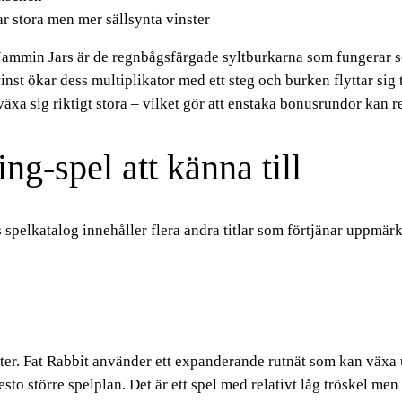
r stora men mer sällsynta vinster
 i Jammin Jars är de regnbågsfärgade syltburkarna som fungerar 
nst ökar dess multiplikator med ett steg och burken flyttar sig
xa sig riktigt stora – vilket gör att enstaka bonusrundor kan re
g-spel att känna till
pelkatalog innehåller flera andra titlar som förtjänar uppmär
er. Fat Rabbit använder ett expanderande rutnät som kan växa up
sto större spelplan. Det är ett spel med relativt låg tröskel men