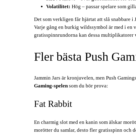
Volatilitet:
Hög – passar spelare som gilla
Det som verkligen får hjärtat att slå snabbare
Varje gång en burkig wildssymbol är med i en vi
gratisspinnrundorna kan dessa multiplikatorer vä
Fler bästa Push Gamin
Jammin Jars är kronjuvelen, men Push Gamings s
Gaming-spelen
som du bör prova:
Fat Rabbit
En charmig slot med en kanin som älskar morött
morötter du samlar, desto fler gratisspinn och de