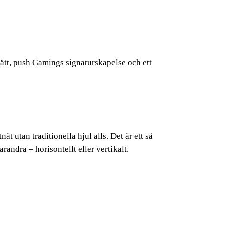
 sätt, push Gamings signaturskapelse och ett
ät utan traditionella hjul alls. Det är ett så
randra – horisontellt eller vertikalt.