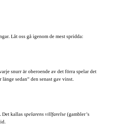
ngar. Låt oss gå igenom de mest spridda:
 varje snurr är oberoende av det förra spelar det
r länge sedan” den senast gav vinst.
. Det kallas
spelarens villfarelse
(gambler’s
id.