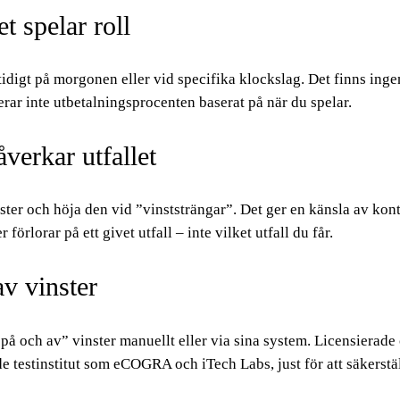
 spelar roll
, tidigt på morgonen eller vid specifika klockslag. Det finns in
terar inte utbetalningsprocenten baserat på när du spelar.
verkar utfallet
luster och höja den vid ”vinststrängar”. Det ger en känsla av ko
örlorar på ett givet utfall – inte vilket utfall du får.
v vinster
 på och av” vinster manuellt eller via sina system. Licensierade
e testinstitut som eCOGRA och iTech Labs, just för att säkerstä