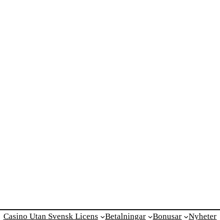
Casino Utan Svensk Licens
Betalningar
Bonusar
Nyheter