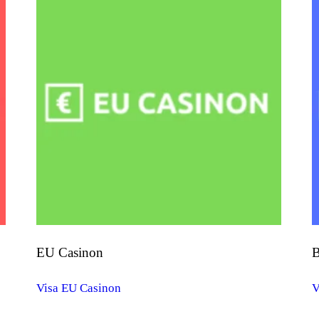
EU Casinon
B
Visa EU Casinon
V