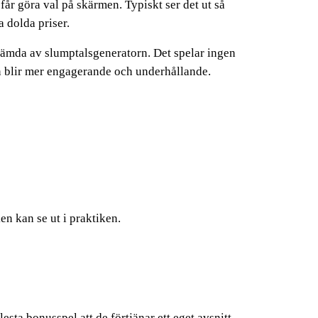
får göra val på skärmen. Typiskt ser det ut så
a dolda priser.
stämda av slumptalsgeneratorn. Det spelar ingen
n blir mer engagerande och underhållande.
n kan se ut i praktiken.
esta bonusspel att de förtjänar ett eget avsnitt.