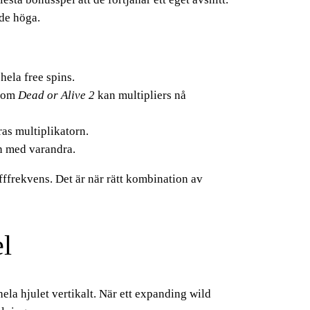
nde höga.
hela free spins.
 som
Dead or Alive 2
kan multipliers nå
ras multiplikatorn.
en med varandra.
räfffrekvens. Det är när rätt kombination av
l
ela hjulet vertikalt. När ett expanding wild