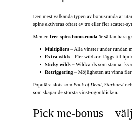
Den mest välkända typen av bonusrunda är uta
spins aktiveras oftast av tre eller fler scatter-s
Men en
free spins bonusrunda
är sällan bara gr
Multipliers
– Alla vinster under rundan mu
Extra wilds
– Fler wildkort läggs till hju
Sticky wilds
– Wildcards som stannar kvar
Retriggering
– Möjligheten att vinna fler
Populära slots som
Book of Dead
,
Starburst
oc
som skapar de största vinst-ögonblicken.
Pick me-bonus – väl