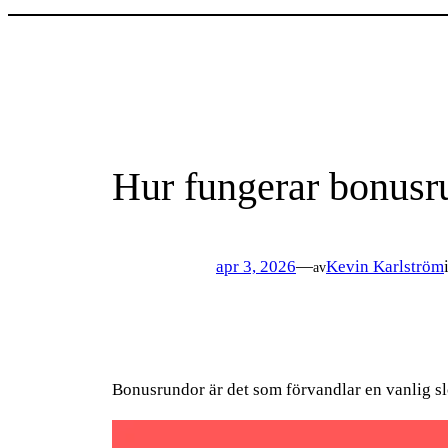
Hur fungerar bonusrun
apr 3, 2026
—
Kevin Karlström
av
Bonusrundor är det som förvandlar en vanlig slo