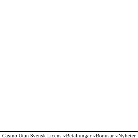
Casino Utan Svensk Licens
Betalningar
Bonusar
Nyheter