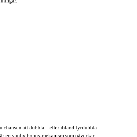
alningar.
du chansen att dubbla – eller ibland fyrdubbla –
det är en vanlig bonus-mekanism som påverkar