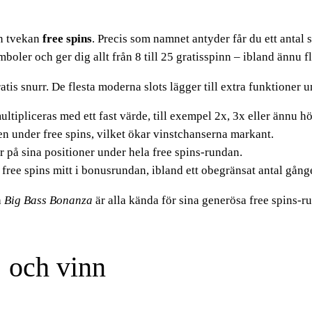
n tvekan
free spins
. Precis som namnet antyder får du ett antal 
ymboler och ger dig allt från 8 till 25 gratisspinn – ibland ännu fl
atis snurr. De flesta moderna slots lägger till extra funktioner u
ltipliceras med ett fast värde, till exempel 2x, 3x eller ännu h
len under free spins, vilket ökar vinstchanserna markant.
 på sina positioner under hela free spins-rundan.
 free spins mitt i bonusrundan, ibland ett obegränsat antal gång
h
Big Bass Bonanza
är alla kända för sina generösa free spins-r
j och vinn