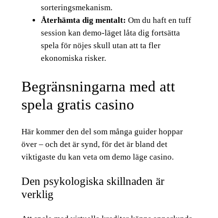
sorteringsmekanism.
Återhämta dig mentalt:
Om du haft en tuff
session kan demo-läget låta dig fortsätta
spela för nöjes skull utan att ta fler
ekonomiska risker.
Begränsningarna med att
spela gratis casino
Här kommer den del som många guider hoppar
över – och det är synd, för det är bland det
viktigaste du kan veta om demo läge casino.
Den psykologiska skillnaden är
verklig