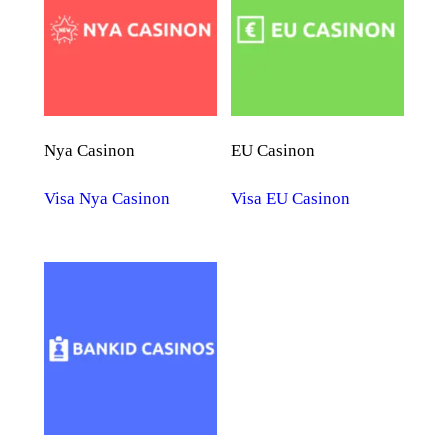
Nya Casinon
EU Casinon
Visa Nya Casinon
Visa EU Casinon