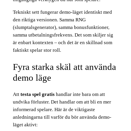
Tekniskt sett fungerar demo-läget identiskt med
den riktiga versionen. Samma RNG
(slumptalsgenerator), samma bonusfunktioner,
samma utbetalningsfrekvens. Det som skiljer sig
är enbart kontexten – och det är en skillnad som
faktiskt spelar stor roll.
Fyra starka skäl att använda
demo läge
Att
testa spel gratis
handlar inte bara om att
undvika förluster. Det handlar om att bli en mer
informerad spelare. Här är de viktigaste
anledningarna till varför du bör använda demo-
läget aktivt: