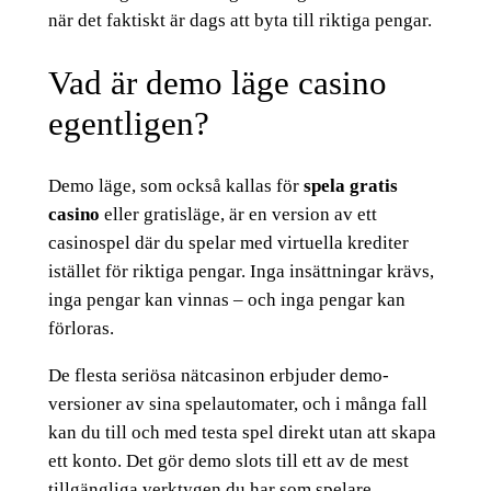
när det faktiskt är dags att byta till riktiga pengar.
Vad är demo läge casino
egentligen?
Demo läge, som också kallas för
spela gratis
casino
eller gratisläge, är en version av ett
casinospel där du spelar med virtuella krediter
istället för riktiga pengar. Inga insättningar krävs,
inga pengar kan vinnas – och inga pengar kan
förloras.
De flesta seriösa nätcasinon erbjuder demo-
versioner av sina spelautomater, och i många fall
kan du till och med testa spel direkt utan att skapa
ett konto. Det gör demo slots till ett av de mest
tillgängliga verktygen du har som spelare.